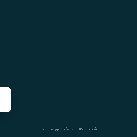
© بنیادِ وکلا — همهٔ حقوق محفوظ است.