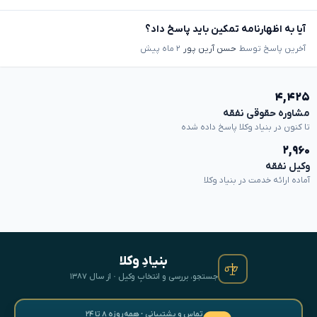
آیا به اظهارنامه تمکین باید پاسخ داد؟
آخرین پاسخ توسط
حسن آرین پور
۲ ماه پیش
۴,۴۲۵
مشاوره حقوقی نفقه
تا کنون در بنیاد وکلا پاسخ داده شده
۲,۹۶۰
وکیل نفقه
آماده ارائه خدمت در بنیاد وکلا
بنیادِ وکلا
جستجو، بررسی و انتخابِ وکیل · از سال ۱۳۸۷
تماس و پشتیبانی · همه‌روزه ۸ تا ۲۴