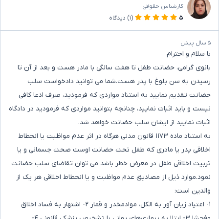
کارشناس حقوقی
۵
(۱)
دیدگاه
۵ سال پیش
با سلام و احترام
بانوی گرامی، حضانت طفل تا هفت سالگی با مادر هست و بعد از آن تا
رسیدن به سن بلوغ با پدر هست.شما می توانید دادخواست سلب
حضانت تقدیم نمایید به استناد مواردی که فرمودید، صرف ادعا کافی
نیست و باید اثبات نمایید، چنانچه بتوانید مواردی که فرمودید در دادگاه
اثبات نمایید از ایشان سلب حضانت خواهد شد.
به استناد ماده ۱۱۷۳ قانون مدنی هرگاه در اثر عدم مواظبت یا انحطاط
اخلاقی پدر یا مادری که طفل تحت حضانت اوست صحت جسمانی و یا
تربیت اخلاقی طفل در معرض خطر باشد می توان تقاضای سلب حضانت
نمود.موارد ذیل از مصادیق عدم مواظبت و یا انحطاط اخلاقی هر یک از
والدین است:
۱- اعتیاد زیان آور به الکل، موادمخدر و قمار ۲- اشتهار به فساد اخلاق
وفحشا ۳- ابتلا به بیماری‌های روانی با تشخیص پزشکی قانونی ۴-