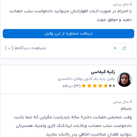
۵ سال پیش
با احترام در صورت اثبات اظهاراتتان میتوانید دادخواست سلب حضانت
دهید و موفق شوید
دریافت مشاوره از این وکیل
۰
مشاهده دیدگاه‌ها (
۰
)
زکیه کیماسی
وکیل پایه یک کانون وکلای دادگستری
۴.۹
(۴۲)
دیدگاه
۵ سال پیش
باسلام
وقت شمابخیر،حضانت دختر۸ ساله باپدراست مگراین که شما باثبت
دادخواست سلب حضانت وبااثبات ایرادکتک کاری واعتیاد همسرتان
بتوانید فقدان صلاحیت اخلاقی پدر رااثبات نمایید.