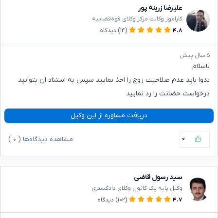
علیرضا زرینه پور
کاراموز وکالت مرکز وکلای قوه‌قضاییه
۴.۸
(۱۴)
دیدگاه
۵ سال پیش
باسلام
بدوا باید عدم صلاحیت زوج را اخذ نمایید سپس به استناد ان بتوانید
درخواست حضانت را رد نمایید
دریافت مشاوره از این وکیل
۰
مشاهده دیدگاه‌ها (
۰
)
سید رسول قاضی
وکیل پایه یک کانون وکلای دادگستری
۴.۷
(۱۰۲)
دیدگاه