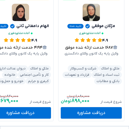
مژگان موفقی
الهام دامغانی ثانی
تایید شده
تایید
آماده مشاوره فوری
آماده مشاوره فوری
۴.۹
۴.۹
۱۶۸۷
خدمت ارائه شده موفق
۴۱۹۴
خدمت ارائه شده موفق
وکیل پایه یک کانون وکلای دادگستری
وکیل پایه یک کانون وکلای دادگس
ملکی و املاک
شرکت و کسب‌وکار
ملکی و املاک
دیوان عدالت اداری
ثبت اسناد و املاک
قرارداد و تعهدات
کار و تأمین اجتماعی
خانواده
بانکی و مطالبات
کیفری و جرایم
خودرو و حمل‌ون
۸۲۰,۰۰۰
۱,۰۸۰,۰۰۰
تومان
توما
۶۷۹,۰۰۰
۸۹۸,۰۰۰
تومان
ت
شروع قیمت از
شروع قیمت از
دریافت مشاوره
دریافت مشاوره