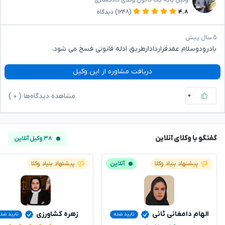
وکیل پایه یک کانون وکلای دادگستری
۴.۸
(۱۲۴۸)
دیدگاه
۵ سال پیش
بادرودوسلام عقدقراردادازطریق ادله قانونی فسخ می شود.
دریافت مشاوره از این وکیل
۰
مشاهده دیدگاه‌ها (
۰
)
گفتگو با وکلای آنلاین
۳۸ وکیل آنلاین
پیشنهاد بنیاد وکلا
آنلاین
پیشنهاد بنیاد وکلا
الهام دامغانی ثانی
زهره کشاورزی
تایید شده
تایید شد