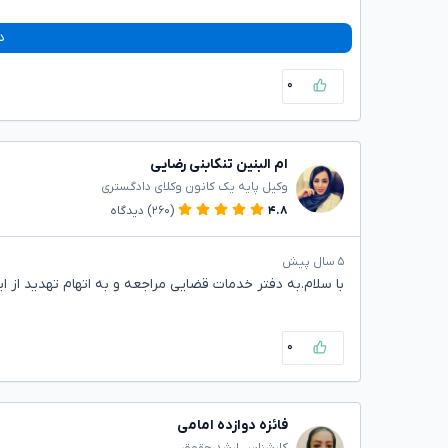
د
۰
ام البنین تنکابنی رضایی
وکیل پایه یک کانون وکلای دادگستری
۴.۸
(۲۶۰)
دیدگاه
۵ سال پیش
با سلام.به دفتر خدمات قضایی مراجعه و به اتهام تهدید از 
۰
فائزه دوازده امامی
کارشناس ارشد حقوق