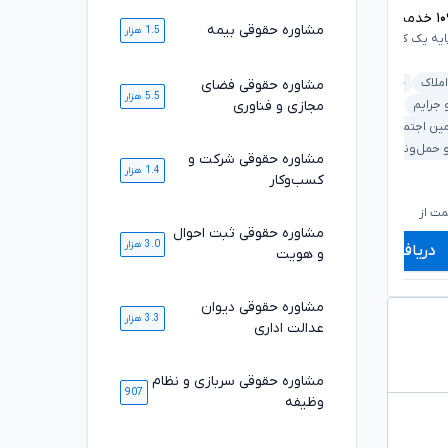
۱
خدمت ارائه شده موفق
۱۰۸۴۷
خدمت ارائه شده موفق
مشاوره حقوقی بیمه
1.5 هزار
ایه یک کانون وکلای دادگستری
وکیل پایه یک کانون وکلای دادگستری
املاک
خانواده
مشاوره حقوقی فضای
ملکی و املاک
بانکی و مطالبات
5.5 هزار
مجازی و فناوری
 جرایم
دیوان عدالت اداری
خانواده
کیفری و جرایم
مین اجتماعی
قرارداد و تعهدات
 حمل‌ونقل
مشاوره حقوقی شرکت و
1.4 هزار
کسب‌وکار
۶۶۰,۰۰۰
۷۱۰,۰۰۰
تومان
تومان
۵۴۹,۰۰۰
۵۸۹,۰۰۰
تومان
تومان
ت از
شروع قیمت از
ش
مشاوره حقوقی ثبت احوال
3.0 هزار
دریافت مشاوره
دریافت مشاوره
و هویت
مشاوره حقوقی دیوان
3.3 هزار
عدالت اداری
مشاوره حقوقی سربازی و نظام
907
وظیفه