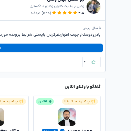
وکیل پایه یک کانون وکلای دادگستری
۴.۸
(۱۲۴۸)
دیدگاه
۵ سال پیش
بادرودوسلام جهت اظهارنظرکردن بایستی شرایط پرونده موردبر
د
۰
گفتگو با وکلای آنلاین
پیشنهاد بنیاد وکلا
آنلاین
پیشنهاد بنیاد
محمد محمدی
مژگان موف
تایید شده