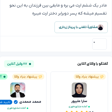
مادر یک ششم ارث می بره و مابقی بین فرزندان به این نحو
تقسیم میشه که پسر دوبرابر دختر ارث میبره
مشاورهٔ تلفنی با پریناز زرداری
۰
گفتگو با وکلای آنلاین
۸۷ وکیل آنلاین
پیشنهاد بنیاد وکلا
پیشنهاد بنیاد وکلا
آن
سارا علیپور
محمد محمدی
تایید ش
آماده مشاوره فوری
آماده مشاوره فوری