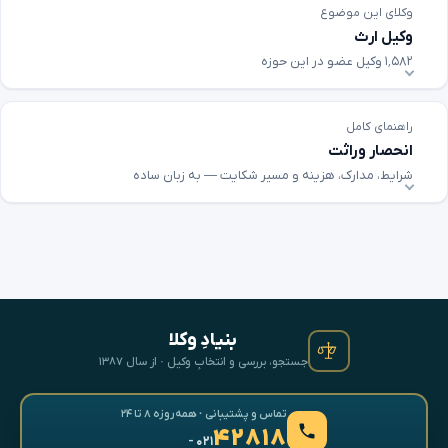
وکلای این موضوع
وکیل ارث
۱٬۵۸۲ وکیل عضو در این حوزه
راهنمای کامل
انحصار وراثت
شرایط، مدارک، هزینه و مسیر شکایت — به زبان ساده
بنیادِ وکلا
جستجو، بررسی و انتخابِ وکیل · از سال ۱۳۸۷
تماس و پشتیبانی · همه‌روزه ۸ تا ۲۴
۴۲۸۱۸
- ۰۲۱