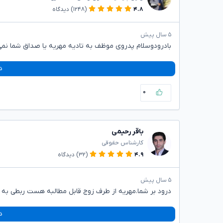
۴.۸
(۱۲۴۸)
دیدگاه
۵ سال پیش
بادرودوسلام پدروی موظف به تادیه مهریه یا صداق شما نمی
د
۰
باقر رحیمی
کارشناس حقوقی
۴.۹
(۳۲)
دیدگاه
۵ سال پیش
درود بر شما.مهریه از طرف زوج قابل مطالبه هست ربطی به پ
د