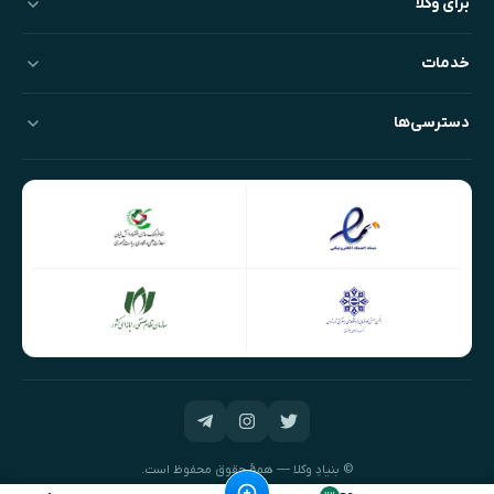
برای وکلا
خدمات
دسترسی‌ها
© بنیادِ وکلا — همهٔ حقوق محفوظ است.