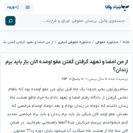
بنیاد وکلا
ورود
خانه
مشاوره حقوقی
مشاوره حقوقی کیفری
از من امضا و تعهد گرفتن گفتن عفو اومده الان باز باید برم
زندان؟
پرسیده شده
۵ سال پیش
۱۰ پاسخ
۲۵۴
سلام.روزتون بخیر.حدودا یک ماه قبل برای من عفو اومده بود که باهام
تماس گرفتن از دادگاه رفتم امضا و تعهد دادم.به جرم چاقو هشت ماه
زندان داشتم که دوماه در زندان بودم و بعد دوماه اومدم مرخصی که
بعدش عفو اومد الان میگن باز باید برم زندان و باید برم مرخصی تمدید
کنم میخواستم بپرسم جریانش چیه؟لطفا راهنمایی بفرمایید. در ضمن
الان سه ماه از هشت ماه میگذرد آیا میشود پایان دوره زد؟؟ ممنون