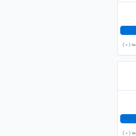
ها (
۰
)
ها (
۰
)