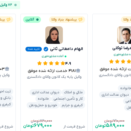
۷۲ وکیل آنلاین
 وکلا
پیشنهاد بنیاد وکلا
آنلاین
پیشن
ضا توکلی
الهام دامغانی ثانی
تایید شده
ه مشاوره فوری
آماده مشاوره فوری
۴.۹
رائه شده موفق
۳۰۳
۴۱۸۱
خدمت ارائه شده موفق
انون وکلای دادگستری
وکیل پ
وکیل پایه یک کانون وکلای دادگستری
انواده
ثبت احو
ملکی و املاک
دیوان عدالت اداری
دیوان عدالت اداری
بانکی و
کار و تأمین اجتماعی
خانواده
اعی
کیفری و
کیفری و جرایم
خودرو و حمل‌ونقل
قل
۸۲۰,۰۰۰
۷۱۰,۰۰۰
تومان
تومان
۶۷۹,۰۰۰
۵۸۹,۰۰۰
تومان
تومان
شروع قیمت از
شروع قیم