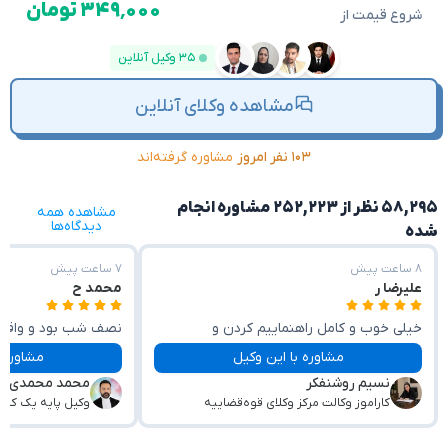
۳۴۹٬۰۰۰ تومان
شروع قیمت از
۳۵ وکیل آنلاین
مشاهده وکلای آنلاین
۱۰۳ نفر امروز
مشاوره گرفته‌اند
۵۸,۲۹۵ نظر از ۲۵۲,۲۲۳ مشاوره انجام
مشاهده همه
دیدگاه‌ها
شده
۸ ساعت پیش
۷ ساعت پیش
علیرضا ر
محمد ح
خیلی خوب و کامل راهنماییم کردن و
نصف شب بود و واقعا
حواسشون جمع و بادقتند
راهنمایی کردند.
مشاوره با این وکیل
مشاوره با این وکیل
نسیم روشنفکر
محمد محمدی
کاراموز وکالت مرکز وکلای قوه‌قضاییه
وکیل پایه یک کان