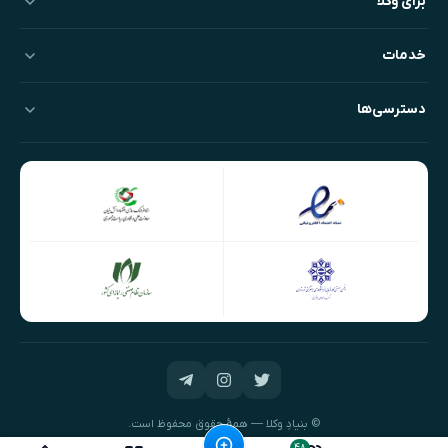
برای وکلا
خدمات
دسترسی‌ها
© بنیادِ وکلا — همهٔ حقوق محفوظ است.
طراحی و توسعه:
نیک‌داده‌پرداز
۴۸