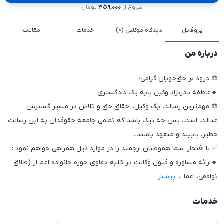
شروع از
۳۵۹,۰۰۰
تومان
پروفایل
دیدگاه موکلین (۰)
خدمات
مقالات
درباره من
⚖ درود بر حق‌جویان گرامی؛
🔸️عاطفه نادرنژاد وکیل پایه یک دادگستری
⚖ مهم‌ترین رسالت یک وکیل، احقاق حق و تلاش در مسیر گسترش
عدالت است، پس چه نیک باشد که تمامی جامعه حقوقدان به این رسالت
خطیر، پایبند و متعهد باشند...
✅ با افتخار، شما هموطنان ارجمند را در موارد ذیل همراهی خواهم نمود :
🔸️ارائه مشاوره و قبول وکالت در کلیه دعاوی حوزه خانواده اعم از (طلاق
توافقی، اعما
...
بیشتر
خدمات