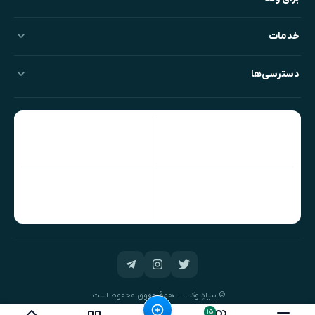
خدمات
دسترسی‌ها
© بنیادِ وکلا — همهٔ حقوق محفوظ است.
طراحی و توسعه:
نیک‌داده‌پرداز
۱۵