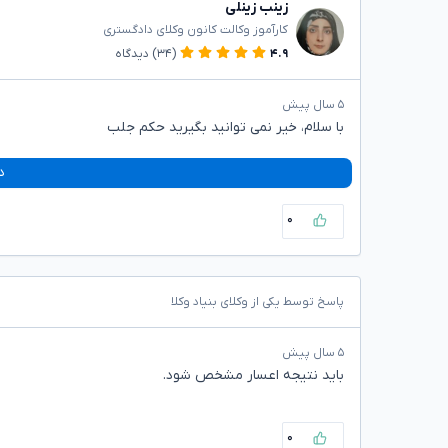
زینب زینلی
کارآموز وکالت کانون وکلای دادگستری
۴.۹
(۳۴)
دیدگاه
۵ سال پیش
با سلام، خیر نمی توانید بگیرید حکم جلب
د
۰
پاسخ توسط یکی از وکلای بنیاد وکلا
۵ سال پیش
باید نتیجه اعسار مشخص شود.
۰