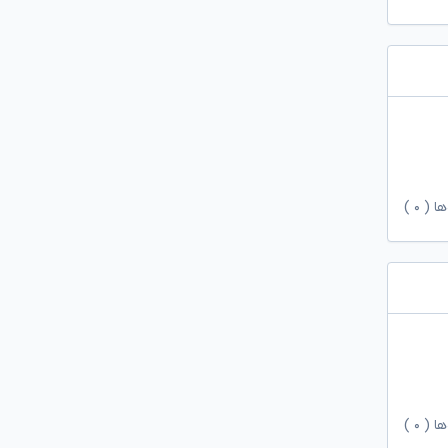
ها (
۰
)
ها (
۰
)