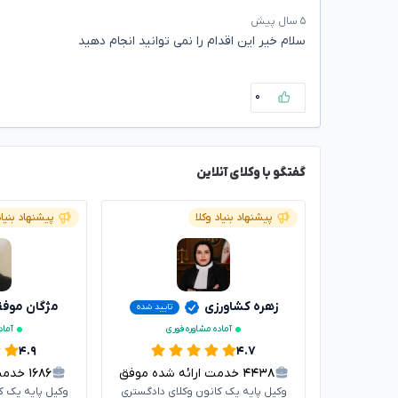
۵ سال پیش
سلام خیر این اقدام را نمی توانید انجام دهید
۰
گفتگو با وکلای آنلاین
پیشنهاد بنیاد وکلا
پیشنهاد بنیاد
زهره کشاورزی
مژگان موف
تایید شده
آماده مشاوره فوری
آماد
۴.۹
۴.۷
۴۴۳۸
خدمت ارائه شده موفق
۱۶۸۶
خدمت ا
وکیل پایه یک کانون وکلای دادگستری
وکیل پایه یک ک