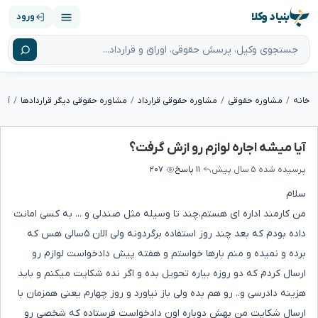
بنیاد وکلا
ورود
خانه
مشاوره حقوقی
مشاوره حقوقی قرارداد
مشاوره حقوقی دیگر قراردادها
آیا
آیا میشه اجاره لوازم رو ازش گرفت؟
پرسیده شده
۵ سال پیش
۱۱ پاسخ
۲۰۷
سلام
من کارمند اداره ای هستم،چند تا وسیله مثل صندلی و ... به کسی امانت
داده بودم که بعد چند روز استفاده برگردونه ولی الان ۵سالی هس که
برده و نمیده و منم بارها خواستم و هفته پیش دادخواست لوازم رو
ارسال کردم که دو روزه بیاره تحویل بده و اگر نده شکایت میکنم و باید
هزینه دادرسی و.. رو هم بده ولی باز نیاورد و روز چهارم یعنی همزمان با
ارسال شکایت من بهش دوباره اون دادخواست فرستاده که شخصی رو