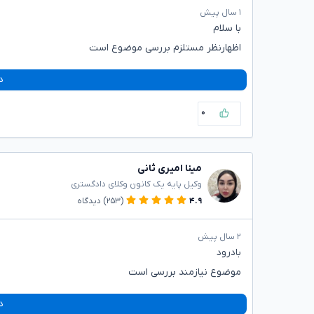
۱ سال پیش
با سلام
اظهارنظر مستلزم بررسی موضوع است
د
۰
مینا امیری ثانی
وکیل پایه یک کانون وکلای دادگستری
۴.۹
(۲۵۳)
دیدگاه
۲ سال پیش
با‌درود
موضوع نیازمند بررسی است
د