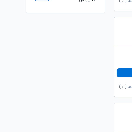
حمل‌ونقل
ها (
۰
)
ها (
۰
)