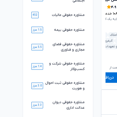
اجتماعی
۴.۸
۴.۹
۱۰
خدمت ارائه شده موفق
۲۳۳۲
خدمت ارائه شده موفق
مشاوره حقوقی مالیات
452
ایه یک کانون وکلای دادگستری
وکیل پایه یک کانون وکلای دادگستری
مشاوره حقوقی بیمه
1.5 هزار
املاک
بانکی و مطالبات
ارث و وصیت
ملکی و املاک
کیفری و جرایم
بانکی و مطالبات
خانواده
مشاوره حقوقی فضای
 و تعهدات
داوری و حل اختلاف
5.5 هزار
مجازی و فناوری
۶۰۰,۰۰۰
۶۶۰,۰۰۰
تومان
تومان
مشاوره حقوقی شرکت و
۴۹۹,۰۰۰
۵۴۹,۰۰۰
تومان
تومان
1.4 هزار
ت از
شروع قیمت از
ش
کسب‌وکار
دریافت مشاوره
دریافت مشاوره
مشاوره حقوقی ثبت احوال
3.0 هزار
و هویت
مشاوره حقوقی دیوان
3.3 هزار
عدالت اداری