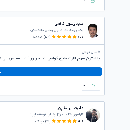
۰
سید رسول قاضی
وکیل پایه یک کانون وکلای دادگستری
۴.۷
(۱۰۲)
دیدگاه
۵ سال پیش
با احترام سهم الارث طبق گواهی انحصار وراثت مشخص می گ
د
۰
علیرضا زرینه پور
کاراموز وکالت مرکز وکلای قوه‌قضاییه
۴.۸
(۱۴)
دیدگاه