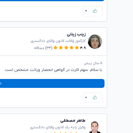
۰
زینب زینلی
کارآموز وکالت کانون وکلای دادگستری
۴.۹
(۳۴)
دیدگاه
۵ سال پیش
با سلام، سهم الارث در گواهی انحصار وراثت مشخص است
د
۰
طاهر مصطفی
وکیل پایه یک کانون وکلای دادگستری