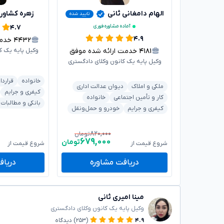
الهام دامغانی ثانی
زهره کشاور
تایید شده
آماده مشاوره فوری
۴.۷
۴.۹
۴۴۳۲
خدمت 
۴۱۸۱
خدمت ارائه شده موفق
وکیل پایه یک ک
وکیل پایه یک کانون وکلای دادگستری
خانواده
قراردا
ملکی و املاک
دیوان عدالت اداری
کیفری و جرایم
کار و تأمین اجتماعی
خانواده
بانکی و مطالبات
کیفری و جرایم
خودرو و حمل‌ونقل
۸۲۰,۰۰۰
تومان
۶۷۹,۰۰۰
تومان
شروع قیمت از
شروع قیمت از
دریافت مشاوره
دریاف
مینا امیری ثانی
وکیل پایه یک کانون وکلای دادگستری
۴.۹
(۲۵۳)
دیدگاه