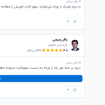
۵ سال پیش
با درود هریک از وراث می‌توانند سهم الارث خویش را مطالبه ن
۰
باقر رحیمی
کارشناس حقوقی
۴.۹
(۳۲)
دیدگاه
۵ سال پیش
درود بر شما .هر یک از ورثه به نسبت سهم‌الارث میتونه مطا
د
۰