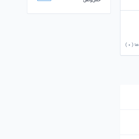
حمل‌ونقل
ها (
۰
)