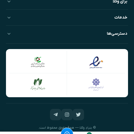
برای وکلا
خدمات
دسترسی‌ها
© بنیادِ وکلا — همهٔ حقوق محفوظ است.