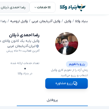
بنیاد وکلا
خدمات
بنیاد وکلا
وکیل
وکیل آذربایجان غربی
وکیل ارومیه
رضا 
رضا احمدی ذیلان
وکیل پایه یک کانون وکلای 
ایران
،
آذربایجان غربی
آخرین فعالیت ۲۰ ماه پیش
تعداد خدمات ارائه شده
رزرو با تقویم
۰
زمانِ آزاد را از تقویمِ کاریِ وکیل
در بنیاد وکلا
انتخاب و رزرو می‌کنید.
رزرو مشاوره
پروفایل