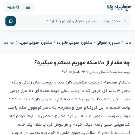
بنیاد وکلا
ورود
خانه
مشاوره حقوقی
مشاوره حقوقی خانواده
مشاوره حقوقی مهریه
چه مقدار از ۱۸۰سکه مهریم دستم 
چه مقدار از ۱۸۰سکه مهریم دستم و میگیره؟
پرسیده شده
۵ سال پیش
۲۲ پاسخ
۹۷۸
باسلام. همسرم درجنوب مشغول کاره بعد از بیست سال زندگی و یک
دختر ۱۷ساله کل خرجی که با اوقات تلخی میده هفته ای ۱۰۰ هزار تومن
نهایت چی بشه ۲۰۰ تومن بده همیشه هم سرخرجی کاربه دعوا میکشه
واقعا خستم با این گرونیا و خرج و مخارجه یه دختر نوجوون مگه با صد
تومن دیویست تومن میشه سر کرد. مخارج شخصی و نیازها خودم که
کلا هیچی خیلی وقته دیگه خودم و فراموش کردم. نفقه یک خانم
لیسانسه با دختر ۱۷ سالش،باحقوق ماهی ۵-۶ملیونه همسر در جنوب