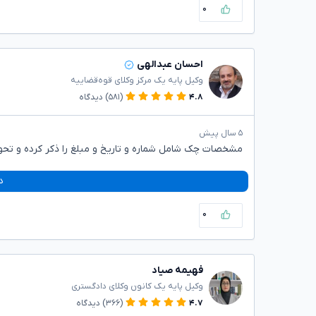
۰
احسان عبدالهی
وکیل پایه یک مرکز وکلای قوه‌قضاییه
۴.۸
(۵۸۱)
دیدگاه
۵ سال پیش
مشخصات چک شامل شماره و تاریخ و مبلغ را ذکر کرده و تحو
د
۰
فهیمه صیاد
وکیل پایه یک کانون وکلای دادگستری
۴.۷
(۳۶۶)
دیدگاه