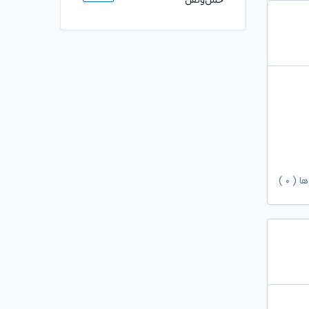
حمل‌ونقل
ها (
۰
)