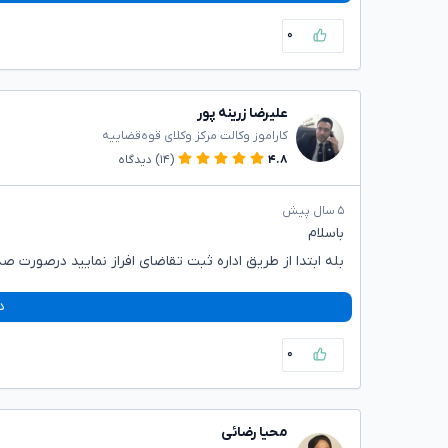
۰
علیرضا زرینه پور
کاراموز وکالت مرکز وکلای قوه‌قضاییه
۴.۸
(۱۴)
دیدگاه
۵ سال پیش
باسلام
بله ابتدا از طریق اداره ثبت تقاضای افراز نمایید درصورت 
د
۰
محیا رضائی