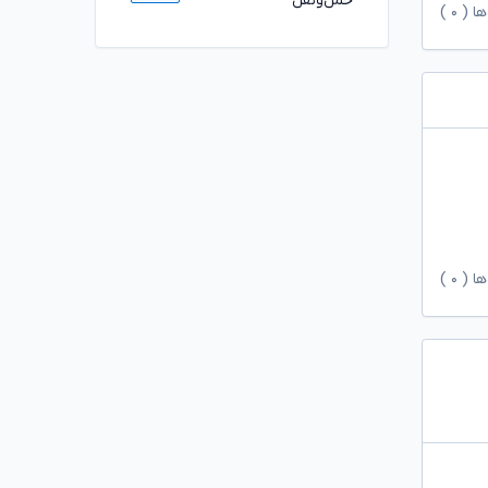
حمل‌ونقل
ها (
۰
)
ها (
۰
)