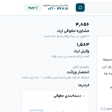
پشتیبانی و رزرو مشاوره
ورود
۴۲۸۱۸ - ۰۲۱
۴,۸۵۶
مشاوره حقوقی ارث
تا کنون در بنیاد وکلا پاسخ داده شده
۱,۵۸۳
وکیل ارث
آماده ارائه خدمت در بنیاد وکلا
زمین به ما داده اند ولی بعد ۴سال یکی از عموها
ای این
راهنمای کامل
انحصار وراثت
ه ها
شرایط، مدارک، هزینه و مسیر شکایت — به زبان ساده
فیلترها
ه
دسته‌بندی حقوقی
ا (۰)