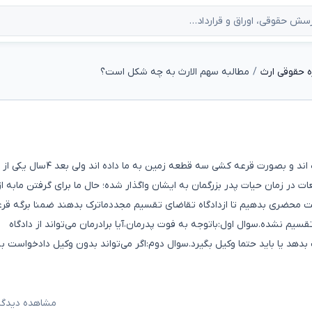
 حقوقی ارث
مطالبه سهم الارث به چه شکل است؟
باسلام:عموی های اینجانب ماترک پدر بزرگمان را تقسیم کرده اند و بصورت قرعه کشی سه قطعه 
عات در زمان حیات پدر بزرگمان به ایشان واگذار شده؛ حال ما برای گرفتن مابه از
لت محضری بدهیم تا ازدادگاه تقاضای تقسیم مجددماترک بدهند ضمنا برگه قرع
م نشده.سوال اول:باتوجه به فوت پدرمان،آیا برادرمان می‌تواند از دادگاه
هد یا باید حتما وکیل بگیرد.سوال دوم:اگر می‌تواند بدون وکیل دادخواست ب
مشاهده دیدگاه‌ه