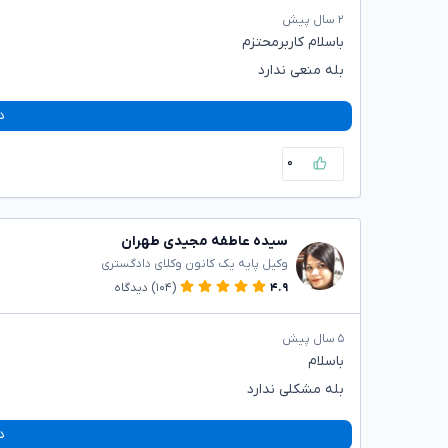
۲ سال پیش
باسلام کاربر‌محتزم
بله منعی ندارد
د
۰
سیده عاطفه مجیدی طهران
وکیل پایه یک کانون وکلای دادگستری
۴.۹
(۱۰۴)
دیدگاه
۵ سال پیش
باسلام
بله مشکلی ندارد
د