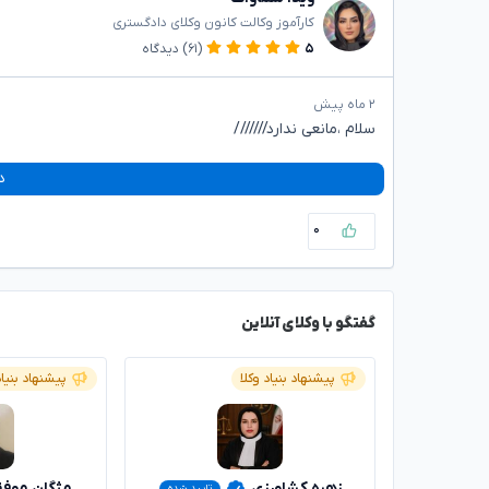
کارآموز وکالت کانون وکلای دادگستری
۵
(۶۱)
دیدگاه
۲ ماه پیش
سلام ،مانعی ندارد///////
د
۰
گفتگو با وکلای آنلاین
پیشنهاد بنیاد وکلا
پیشنهاد بنیاد
زهره کشاورزی
مژگان موف
تایید شده