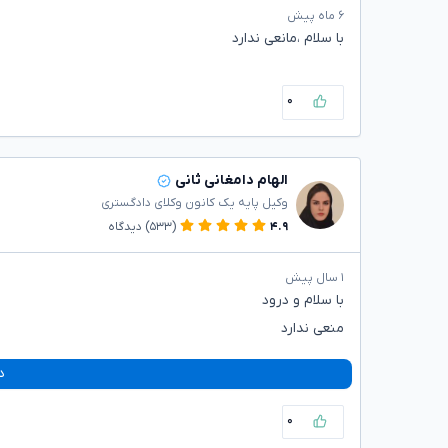
۶ ماه پیش
با سلام ،مانعی ندارد
۰
الهام دامغانی ثانی
وکیل پایه یک کانون وکلای دادگستری
۴.۹
(۵۳۳)
دیدگاه
۱ سال پیش
با سلام و درود
منعی ندارد
د
۰