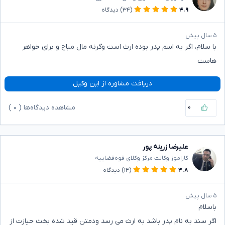
۴.۹
(۳۴)
دیدگاه
۵ سال پیش
با سلام، اگر به اسم پدر بوده ارث است وگرنه مال مباح و برای خواهر
هاست
دریافت مشاوره از این وکیل
۰
مشاهده دیدگاه‌ها (
۰
)
علیرضا زرینه پور
کاراموز وکالت مرکز وکلای قوه‌قضاییه
۴.۸
(۱۴)
دیدگاه
۵ سال پیش
باسلام
اگر سند به نام پدر باشد به ارث می رسد ودمتن قید شده بخث حیازت از