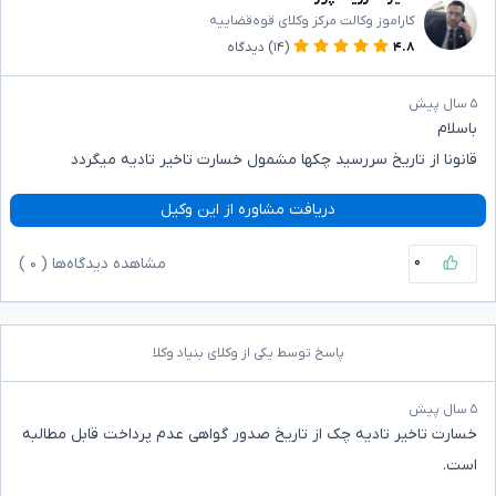
کاراموز وکالت مرکز وکلای قوه‌قضاییه
۴.۸
(۱۴)
دیدگاه
۵ سال پیش
باسلام
قانونا از تاریخ سررسید چکها مشمول خسارت تاخیر تادیه میگردد
دریافت مشاوره از این وکیل
۰
مشاهده دیدگاه‌ها (
۰
)
پاسخ توسط یکی از وکلای بنیاد وکلا
۵ سال پیش
خسارت تاخیر تادیه چک از تاریخ صدور گواهی عدم پرداخت قابل مطالبه
است.