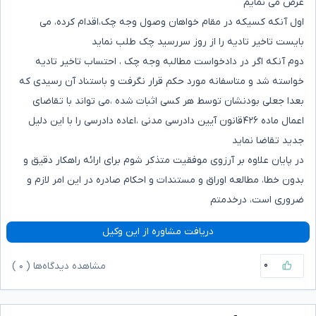
عرض می نمایم
اول آنکه کسیکه در مقام خواهان وصول وجه چک،اقدام کرده، می
بایست تاخیر تادیه را از روز سررسید چک طلب نماید
دوم آنکه اگر در دادخواست مطالبه وجه چک ، احتساب تاخیر تادیه
خواسته شد و متاسفانه مورد حکم قرار نگرفت و باستناد آن رسیدی که
بعدا جعلی بودنشان توسط هر کسی اثبات شده ،می تواند با تقاضای
اعمال ماده ۴۲۶قانون آیین دادرسی مدنی ،اعاده دادرسی را با این دلیل
جدید تقاضا نماید
در پایان علاوه بر آرزوی موفقیت متذکر شوم برای ارائه راهکار دقیق و
بدون خطا، مطالعه اوراق و مستندات و احکام صادره در این امر لازم و
ضروری است، درخدمتم
دریافت مشاوره از این وکیل
۰
مشاهده دیدگاه‌ها (
۰
)