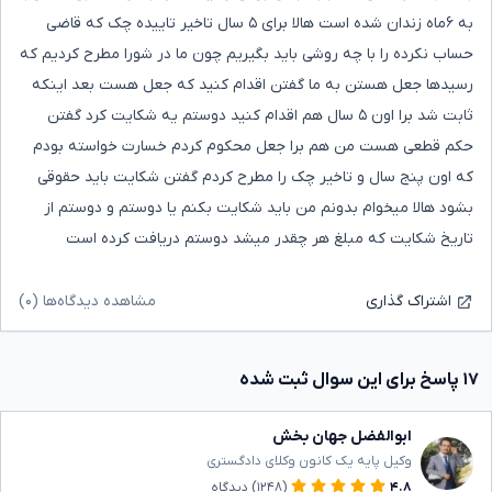
به ۶ماه زندان شده است هالا برای ۵ سال تاخیر تاییده چک که قاضی
حساب نکرده را با چه روشی باید بگیریم چون ما در شورا مطرح کردیم که
رسیدها جعل هستن به ما گفتن اقدام کنید که جعل هست بعد اینکه
ثابت شد برا اون ۵ سال هم اقدام کنید دوستم یه شکایت کرد گفتن
حکم قطعی هست من هم برا جعل محکوم کردم خسارت خواسته بودم
که اون پنج سال و تاخیر چک را مطرح کردم گفتن شکایت باید حقوقی
بشود هالا میخوام بدونم من باید شکایت بکنم یا دوستم و دوستم از
تاریخ شکایت که مبلغ هر چقدر میشد دوستم دریافت کرده است
مشاهده دیدگاه‌ها (۰)
اشتراک گذاری
۱۷ پاسخ برای این سوال ثبت شده
ابوالفضل جهان بخش
وکیل پایه یک کانون وکلای دادگستری
۴.۸
(۱۲۴۸)
دیدگاه