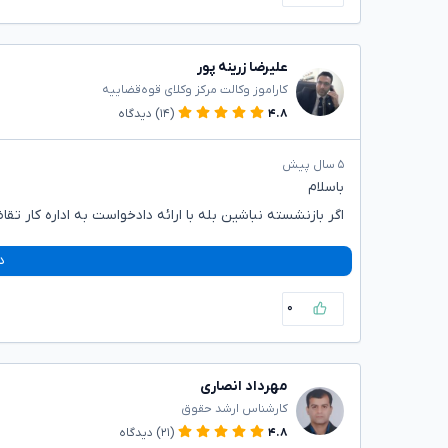
علیرضا زرینه پور
کاراموز وکالت مرکز وکلای قوه‌قضاییه
۴.۸
(۱۴)
دیدگاه
۵ سال پیش
باسلام
اگر بازنشسته نباشین بله با ارائه دادخواست به اداره کار 
د
۰
مهرداد انصاری
کارشناس ارشد حقوق
۴.۸
(۲۱)
دیدگاه