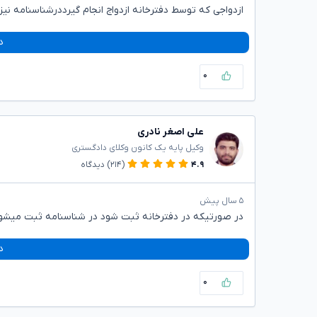
ازدواجی که توسط دفترخانه ازدواج انجام گیرددرشناسنامه نیز
د
۰
علی اصغر نادری
وکیل پایه یک کانون وکلای دادگستری
۴.۹
(۲۱۴)
دیدگاه
۵ سال پیش
در صورتیکه در دفترخانه ثبت شود در شناسنامه ثبت میشو
د
۰