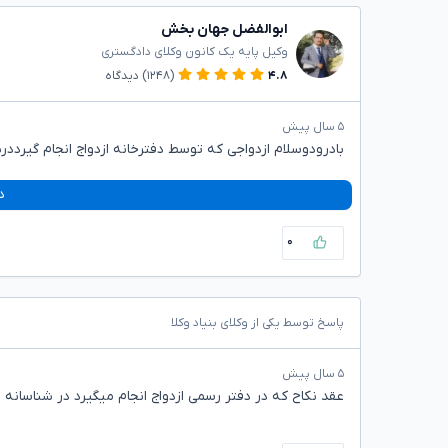
ابوالفضل جهان بخش
وکیل پایه یک کانون وکلای دادگستری
۴.۸
(۱۲۴۸)
دیدگاه
۵ سال پیش
بادرودوسلام ازدواجی که توسط دفترخانه ازدواج انجام گیرددر
د
۰
پاسخ توسط یکی از وکلای بنیاد وکلا
۵ سال پیش
عقد نکاح که در دفتر رسمی ازدواج انجام میگیرد در شناسانه 