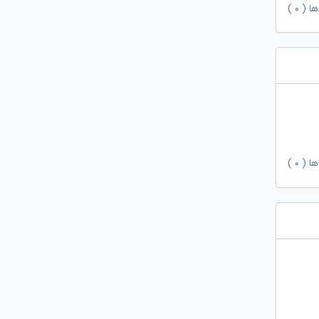
ها (
۰
)
ها (
۰
)