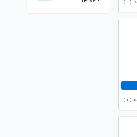
حمل‌ونقل
ها (
۰
)
ها (
۰
)