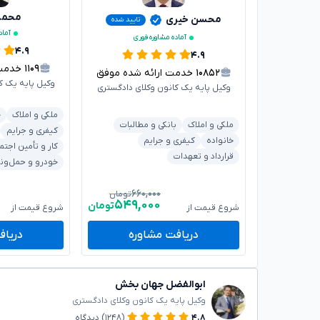
محمدر
محسن خیری
تایید شده
آماد
آماده مشاوره فوری
۴.۹
۴.۹
۱۱۰۹
خدمت ار
۱۰۸۵۲
خدمت ارائه شده موفق
وکیل پایه یک ک
وکیل پایه یک کانون وکلای دادگستری
ملکی و املاک
خ
ملکی و املاک
بانکی و مطالبات
کیفری و جرایم
خانواده
کیفری و جرایم
کار و تأمین اجتم
قرارداد و تعهدات
خودرو و حمل‌ون
۶۶۰,۰۰۰
تومان
۵۴۹,۰۰۰
تومان
شروع قیمت از
شروع قیمت از
دریافت مشاوره
دریاف
ابوالفضل جهان بخش
وکیل پایه یک کانون وکلای دادگستری
۴.۸
(۱۲۴۸)
دیدگاه