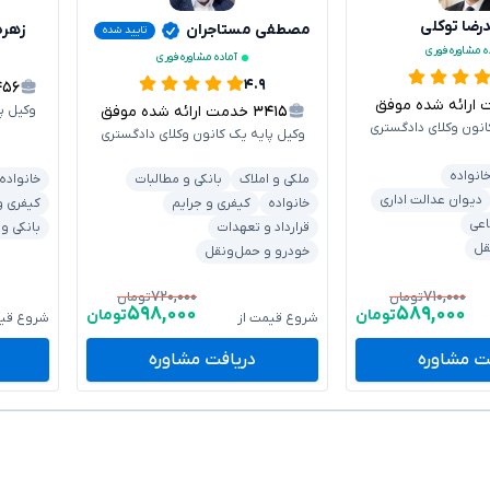
ضا توکلی
مصطفی مستاجران
زهره
تایید شده
ه مشاوره فوری
آماده مشاوره فوری
۴.۹
۴۵۶
ائه شده موفق
۳۴۱۵
خدمت ارائه شده موفق
وکیل پ
انون وکلای دادگستری
وکیل پایه یک کانون وکلای دادگستری
انواده
ملکی و املاک
بانکی و مطالبات
خانواده
دیوان عدالت اداری
خانواده
کیفری و جرایم
کیفری و
اعی
قرارداد و تعهدات
بانکی و
قل
خودرو و حمل‌ونقل
۷۲۰,۰۰۰
۷۱۰,۰۰۰
تومان
تومان
۵۹۸,۰۰۰
۵۸۹,۰۰۰
تومان
تومان
شروع قیمت از
شروع قیم
ت مشاوره
دریافت مشاوره