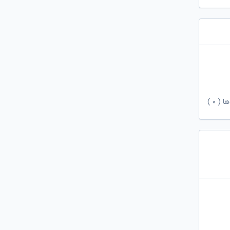
ها (
۰
)