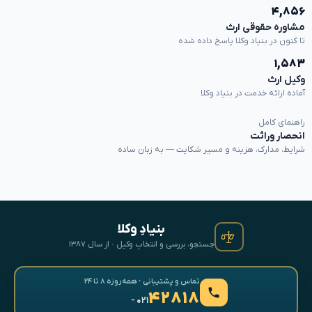
۴,۸۵۶
مشاوره حقوقی ارث
تا کنون در بنیاد وکلا پاسخ داده شده
۱,۵۸۳
وکیل ارث
آماده ارائه خدمت در بنیاد وکلا
راهنمای کامل
انحصار وراثت
شرایط، مدارک، هزینه و مسیر شکایت — به زبان ساده
بنیادِ وکلا
جستجو، بررسی و انتخابِ وکیل · از سال ۱۳۸۷
تماس و پشتیبانی · همه‌روزه ۸ تا ۲۴
۴۲۸۱۸
- ۰۲۱