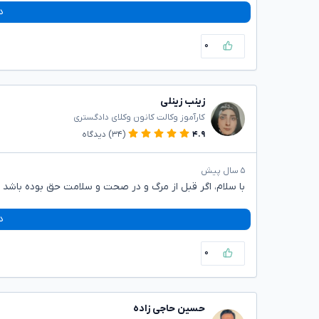
د
۰
زینب زینلی
کارآموز وکالت کانون وکلای دادگستری
۴.۹
(۳۴)
دیدگاه
۵ سال پیش
با سلام، اگر قبل از مرگ و در صحت و سلامت حق بوده باش
د
۰
حسین حاجی زاده