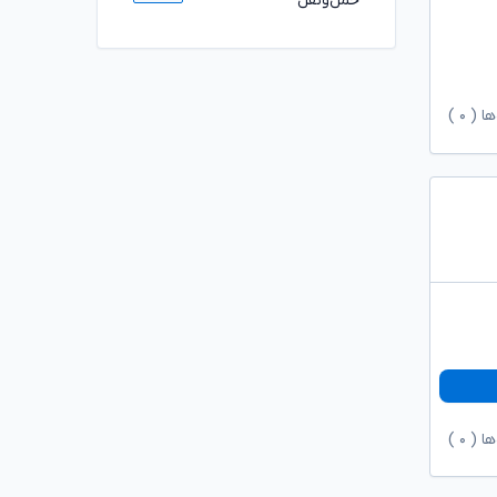
حمل‌ونقل
ها (
۰
)
ها (
۰
)