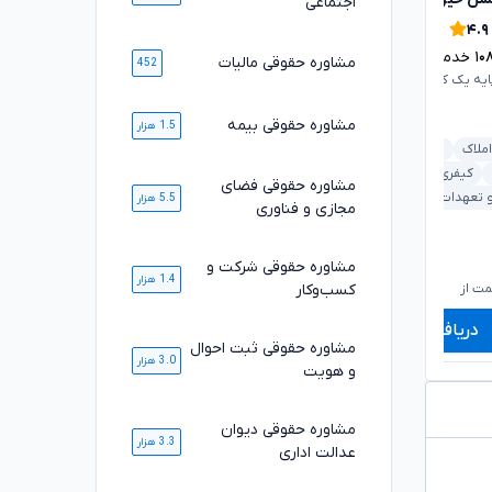
اجتماعی
۴.۹
۴.۹
۱۱۱۷
خدمت ارائه شده موفق
۱۰
خدمت ارائه شده موفق
مشاوره حقوقی مالیات
452
وکیل پایه یک کانون وکلای دادگستری
ایه یک کانون وکلای دادگستری
مشاوره حقوقی بیمه
1.5 هزار
ملکی و املاک
خانواده
املاک
بانکی و مطالبات
کیفری و جرایم
دیوان عدالت اداری
کیفری و جرایم
کار و تأمین اجتماعی
مشاوره حقوقی فضای
 و تعهدات
5.5 هزار
خودرو و حمل‌ونقل
مجازی و فناوری
مشاوره حقوقی شرکت و
۷۱۰,۰۰۰
۶۶۰,۰۰۰
تومان
تومان
1.4 هزار
۵۸۹,۰۰۰
۵۴۹,۰۰۰
تومان
تومان
کسب‌وکار
ت از
شروع قیمت از
ش
دریافت مشاوره
دریافت مشاوره
مشاوره حقوقی ثبت احوال
3.0 هزار
و هویت
مشاوره حقوقی دیوان
3.3 هزار
عدالت اداری