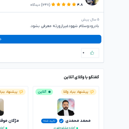
۴.۸
(۱۲۴۸)
دیدگاه
۵ سال پیش
بادرودوسلام شهودغیرازورثه معرفی بشود.
د
۰
گفتگو با وکلای آنلاین
پیشنهاد بنیاد وکلا
آنلاین
پیشنهاد بنیاد
محمد محمدی
مژگان موف
تایید شده
آماده مشاوره فوری
آماد