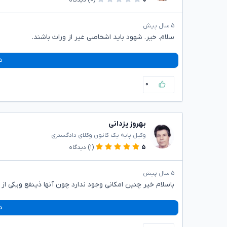
۵ سال پیش
سلام. خیر. شهود باید اشخاصی غیر از وراث باشند.
د
۰
بهروز یزدانی
وکیل پایه یک کانون وکلای دادگستری
۵
(۱)
دیدگاه
۵ سال پیش
باسلام خیر چنین امکانی وجود ندارد چون آنها ذینفع ویکی ا
د