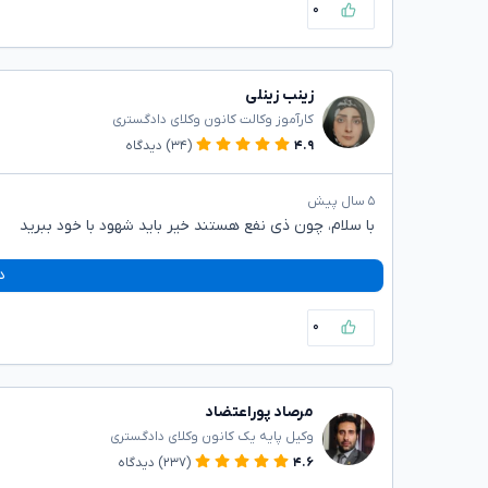
۰
زینب زینلی
کارآموز وکالت کانون وکلای دادگستری
۴.۹
(۳۴)
دیدگاه
۵ سال پیش
با سلام، چون ذی نفع هستند خیر باید شهود با خود ببرید
د
۰
مرصاد پوراعتضاد
وکیل پایه یک کانون وکلای دادگستری
۴.۶
(۲۳۷)
دیدگاه