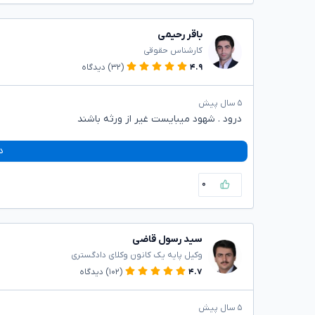
باقر رحیمی
کارشناس حقوقی
۴.۹
(۳۲)
دیدگاه
۵ سال پیش
درود . شهود میبایست غیر از ورثه باشند
د
۰
سید رسول قاضی
وکیل پایه یک کانون وکلای دادگستری
۴.۷
(۱۰۲)
دیدگاه
۵ سال پیش