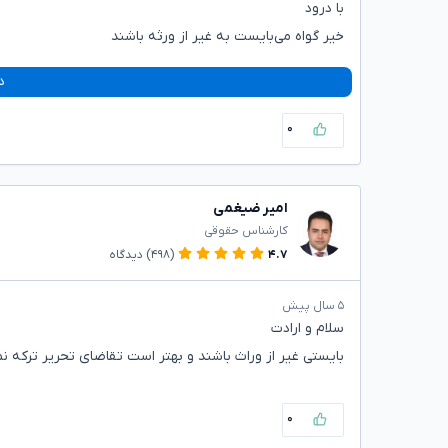
با درود
خیر گواه می‌بایست به غیر از ورثه باشند
د
۰
امیر ضیغمی
کارشناس حقوقی
۴.۷
(۴۹۸)
دیدگاه
۵ سال پیش
سلام و ارادت
بایستی غیر از وراث باشند و بهتر است تقاضای تحریر ترکه نما
۰