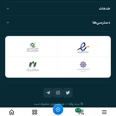
خدمات
دسترسی‌ها
© بنیادِ وکلا — همهٔ حقوق محفوظ است.
طراحی و توسعه:
نیک‌داده‌پرداز
۲۰۶