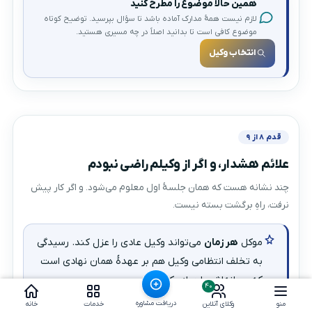
همین حالا موضوع را مطرح کنید
لازم نیست همهٔ مدارک آماده باشد تا سؤال بپرسید. توضیح کوتاه
موضوع کافی است تا بدانید اصلاً در چه مسیری هستید.
انتخاب وکیل
قدم ۸ از ۹
علائم هشدار، و اگر از وکیلم راضی نبودم
چند نشانه هست که همان جلسهٔ اول معلوم می‌شود. و اگر کار پیش
نرفت، راهِ برگشت بسته نیست.
موکل
هر زمان
می‌تواند وکیل عادی را عزل کند. رسیدگی
به تخلف انتظامی وکیل هم بر عهدهٔ همان نهادی است
که پروانه‌اش را صادر کرده.
۴۰
دریافت مشاوره
منو
وکلای آنلاین
خدمات
خانه