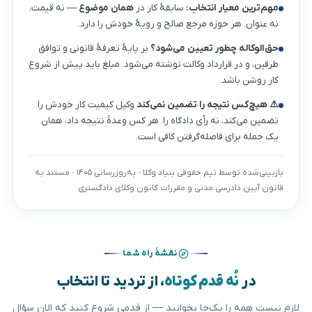
مهم‌ترین معیار انتخاب:
سابقهٔ کار در
همان موضوع
— نه قیمت،
نه عنوان. هر حوزه مرجع صالح و رویهٔ خودش را دارد.
حق‌الوکاله چطور تعیین می‌شود؟
بر پایهٔ تعرفهٔ قانونی و توافق
طرفین، و در قرارداد وکالت نوشته می‌شود. مبلغ باید پیش از شروع
کار روشن باشد.
⚠️ هیچ‌کس نتیجه را تضمین نمی‌کند
وکیل کیفیت کار خودش را
تضمین می‌کند، نه رأی دادگاه را. هر کس وعدهٔ نتیجه داد، همان
یک جمله برای فاصله‌گرفتن کافی است.
بازبینی‌شده توسط تیم حقوقی بنیاد وکلا · به‌روزرسانی ۱۴۰۵ · مستند به
قانون آیین دادرسی مدنی و مقررات کانون وکلای دادگستری
نقشهٔ راه شما
در
نُه قدم کوتاه
، از تردید تا انتخاب
لازم نیست همه را یک‌جا بخوانید — از قدمی شروع کنید که الان سؤال