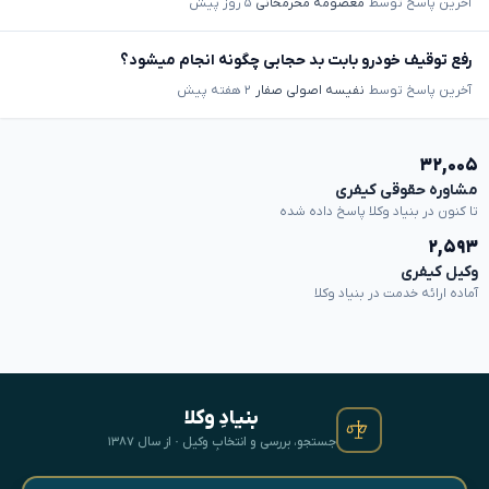
آخرین پاسخ توسط
معصومه محرمخانی
۵ روز پیش
رفع توقیف خودرو بابت بد حجابی چگونه انجام میشود؟
آخرین پاسخ توسط
نفیسه اصولی صفار
۲ هفته پیش
۳۲,۰۰۵
مشاوره حقوقی کیفری
تا کنون در بنیاد وکلا پاسخ داده شده
۲,۵۹۳
وکیل کیفری
آماده ارائه خدمت در بنیاد وکلا
بنیادِ وکلا
جستجو، بررسی و انتخابِ وکیل · از سال ۱۳۸۷