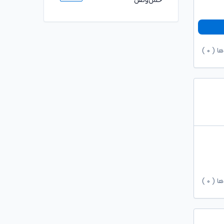
حمل‌ونقل
ها (
۰
)
ها (
۰
)