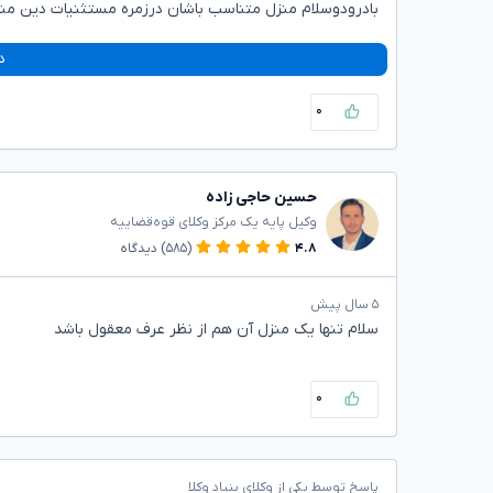
بادرودوسلام منزل متناسب باشان درزمره مستثنیات دین من
د
۰
حسین حاجی زاده
وکیل پایه یک مرکز وکلای قوه‌قضاییه
۴.۸
(۵۸۵)
دیدگاه
۵ سال پیش
سلام تنها یک منزل آن هم از نظر عرف معقول باشد
۰
پاسخ توسط یکی از وکلای بنیاد وکلا