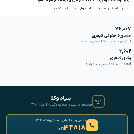
رفع توقیف خودرو بابت بد حجابی چگونه انجام میشود؟
آخرین پاسخ توسط
نفیسه اصولی صفار
۲ هفته پیش
۳۲,۰۰۷
مشاوره حقوقی کیفری
تا کنون در بنیاد وکلا پاسخ داده شده
۲,۶۰۲
وکیل کیفری
آماده ارائه خدمت در بنیاد وکلا
بنیادِ وکلا
جستجو، بررسی و انتخابِ وکیل · از سال ۱۳۸۷
تماس و پشتیبانی · همه‌روزه ۸ تا ۲۴
۴۲۸۱۸
- ۰۲۱