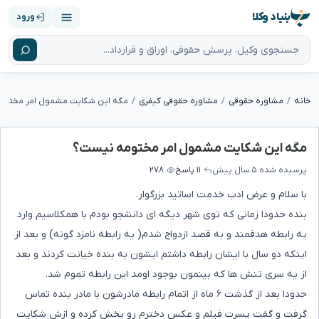
بنیاد وکلا
ورود
خانه
مشاوره حقوقی
مشاوره حقوقی کیفری
مگه این شکایت مشمول امر مختوم
مگه این شکایت مشمول امر مختومه نیست؟
پرسیده شده
۵ سال پیش
۱۱ پاسخ
۲۷۸
با سلام و عرض ادب خدمت اساتید بزرگوار.
بنده حدودا زمانی که توی شهر دیگه ای دانشجو بودم با همکلاسیم وارد
یه رابطه هدفمند و به قصد ازدواج شدم( یه رابطه نامزد گونه) و بعد از
اینکه دو سال با ایشان رابطه داشتم ایشون به بنده خیانت کردند و بعد
از یه سری تنش ها که بینمون بوجود اومد این رابطه تموم شد.
حدودا بعد از گذشت ۶ ماه از اتمام رابطه مادرشون با مادر بنده تماس
گرفت و گفت پسرت فیلم و عکس دخترم رو پخش کرده و ازش شکایت