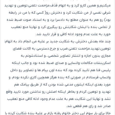
میکنیم.و همین کارو کرد و به اتهام قذف،مزاحمت تلفنی،توهین و تهدید
شرفی نفسی از من شکایت کرد و دخترش رو( کسی که با من در رابطه
بود) رو هم به عنوان مطلع به دادسرا برد و به استناد صوت ضبط شده
از تماس بنده با ایشان شکایتش رو پیگیری کرد و نهایتا منع تعقیب
خورد به علت عدم وجود ادله کافی و قرار تایید شد.
چند ماه بعدش دخترش یه شکایت جدید بر علیه من انجام داد به اتهام:
توهین.تهدید.مزاحمت تلفنی.ضرب و جرح.دسترسی به اکانت فضای
مجازی بدون اجازه و انتشار تصاویر شخصی...و استنادشونم به
اسکرینشات مکالمات واتساپی و صدای ضبط شده بود و جالب اینکه
پلیس فتا هم تایید کرده بود که بنده اون پیام ها و تصاویر رو داخل
واتساپ فرستادم در صورتی که بنده هرگز همچین کاری نکرده بودم، و
مورد بعدی اینکه ایشون مدعی شده بودن که از طریق پیامک هم
تهدید و توهین کردم و بخاطر اینکه اصلش رو نداشتن مورد تایید واقع
نشد و نهایتا این شکایت هم به علت عدم وجود ادله کافی منع تعقیب
صادر شد و رای هم قطعی شد.
حالا برای بار سوم این دختر خانوم رفته بازم بر علیه بنده شکایت کرده با