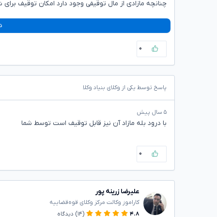
چنانچه مازادی از مال توقیفی وجود دارد امکان توقیف برای شم
د
۰
پاسخ توسط یکی از وکلای بنیاد وکلا
۵ سال پیش
با درود بله مازاد آن نیز قابل توقیف است توسط شما
۰
علیرضا زرینه پور
کاراموز وکالت مرکز وکلای قوه‌قضاییه
۴.۸
(۱۴)
دیدگاه