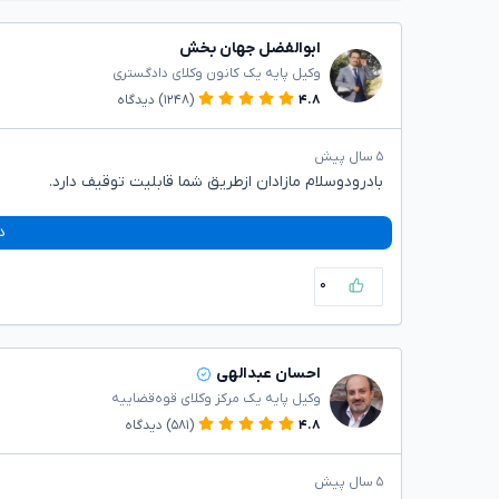
ابوالفضل جهان بخش
وکیل پایه یک کانون وکلای دادگستری
۴.۸
(۱۲۴۸)
دیدگاه
۵ سال پیش
بادرودوسلام مازادان ازطریق شما قابلیت توقیف دارد.
د
۰
احسان عبدالهی
وکیل پایه یک مرکز وکلای قوه‌قضاییه
۴.۸
(۵۸۱)
دیدگاه
۵ سال پیش