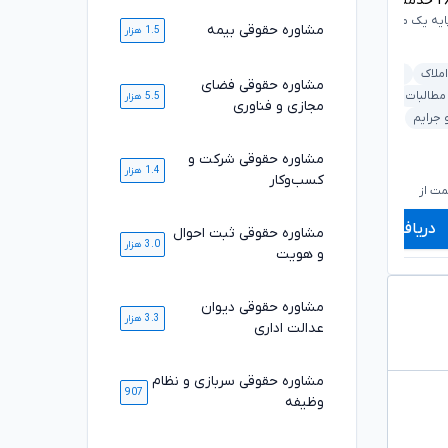
۲
خدمت ارائه شده موفق
ایه یک مرکز وکلای قوه‌قضاییه
مشاوره حقوقی بیمه
1.5 هزار
خانواده
قرارداد و تعهدات
املاک
ارث و وصیت
مشاوره حقوقی فضای
کیفری و جرایم
ملکی و املاک
 مطالبات
خانواده
5.5 هزار
مجازی و فناوری
بانکی و مطالبات
خودرو و حمل‌ونقل
 جرایم
مشاوره حقوقی شرکت و
۶۶۰,۰۰۰
۷۲۰,۰۰۰
1.4 هزار
تومان
تومان
کسب‌وکار
۵۵۰,۰۰۰
۵۹۸,۰۰۰
تومان
تومان
ت از
شروع قیمت از
ش
دریافت مشاوره
دریافت مشاوره
مشاوره حقوقی ثبت احوال
3.0 هزار
و هویت
مشاوره حقوقی دیوان
3.3 هزار
عدالت اداری
مشاوره حقوقی سربازی و نظام
907
وظیفه