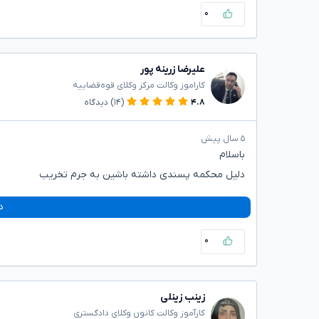
۰
علیرضا زرینه پور
کاراموز وکالت مرکز وکلای قوه‌قضاییه
۴.۸
(۱۴)
دیدگاه
۵ سال پیش
باسلام
دلیل محکمه پسندی داشته باشین به جرم تخریب
د
۰
زینب زینلی
کارآموز وکالت کانون وکلای دادگستری