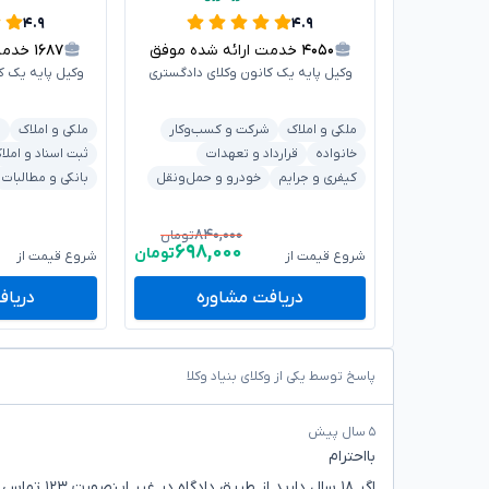
۴.۹
۴.۹
۴۰۵۰
خدمت ارائه شده موفق
۱۶۸۷
خدمت ا
وکیل پایه یک کانون وکلای دادگستری
وکیل پایه یک ک
ملکی و املاک
شرکت و کسب‌وکار
ملکی و املاک
ش
خانواده
قرارداد و تعهدات
ثبت اسناد و املا
کیفری و جرایم
خودرو و حمل‌ونقل
بانکی و مطالبات
۸۴۰,۰۰۰
تومان
۶۹۸,۰۰۰
تومان
شروع قیمت از
شروع قیمت از
دریافت مشاوره
دریاف
پاسخ توسط یکی از وکلای بنیاد وکلا
۵ سال پیش
بااحترام
اگر ۱۸ سال دارید از طریق دادگاه در غیر اینصورت ۱۲۳ تماس حاصل فرمایید