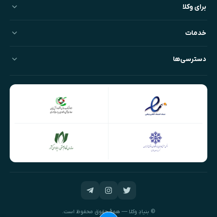
برای وکلا
خدمات
دسترسی‌ها
© بنیادِ وکلا — همهٔ حقوق محفوظ است.