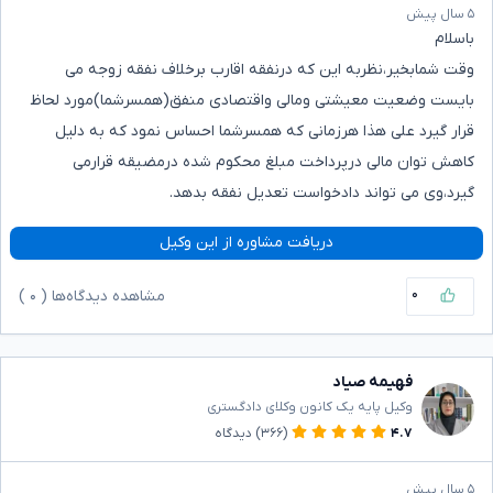
۵ سال پیش
باسلام
وقت شمابخیر،نظربه این که درنفقه اقارب برخلاف نفقه زوجه می
بایست وضعیت معیشتی ومالی واقتصادی منفق(همسرشما)مورد لحاظ
قرار گیرد علی هذا هرزمانی که همسرشما احساس نمود که به دلیل
کاهش توان مالی درپرداخت مبلغ محکوم شده درمضیقه قرارمی
گیرد،وی می تواند دادخواست تعدیل نفقه بدهد.
دریافت مشاوره از این وکیل
۰
مشاهده دیدگاه‌ها (
۰
)
فهیمه صیاد
وکیل پایه یک کانون وکلای دادگستری
۴.۷
(۳۶۶)
دیدگاه
۵ سال پیش