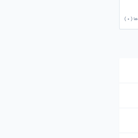
ها (
۰
)