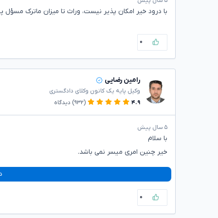
۵ سال پیش
با درود خیر امکان‌ پذیر نیست، وراث تا میزان ماترک مسؤل
۰
رامین رضایی
وکیل پایه یک کانون وکلای دادگستری
۴.۹
(۹۳۲)
دیدگاه
۵ سال پیش
با سلام
خیر چنین امری میسر نمی باشد.
د
۰