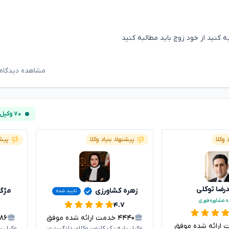
کنید از خود زوج باید مطالبه کنید
مشاهده دیدگاه‌
۷۰ وکیل آنلاین
 وکلا
پیشنهاد بنیاد وکلا
پیشن
ضا توکلی
زهره کشاورزی
مژگ
تایید شده
ه مشاوره فوری
۴.۷
۴۴۴۰
خدمت ارائه شده موفق
۶۸۶
رائه شده موفق
وکیل پایه یک کانون وکلای دادگستری
وکیل پ