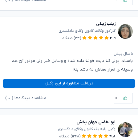
زینب زینلی
کارآموز وکالت کانون وکلای دادگستری
۴.۹
(۳۴)
دیدگاه
۵ سال پیش
باسلام، پولی که بابت خونه داده شده و وسایل خیر ولی موتور آن هم
وسیله ی امرار معاش نه باشد بله
دریافت مشاوره از این وکیل
۰
مشاهده دیدگاه‌ها (
۰
)
ابوالفضل جهان بخش
وکیل پایه یک کانون وکلای دادگستری
۴.۸
(۱۲۴۸)
دیدگاه