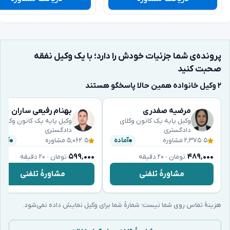
پرونده‌ی شما جزئیات خودش را دارد؛ با یک وکیل نفقه
صحبت کنید
۲ وکیل خانواده همین حالا پاسخگو هستند
مرضیه صفدری
بهنام رفیعی ساران
وکیل پایه یک کانون وکلای
وکیل پایه یک کانون وکلای
دادگستری
دادگستری
۵
·
۲٬۳۷۵ مشاوره
۵
·
۵٬۰۶۲ مشاوره
آماده
آماد
۵۹۹٬۰۰۰
۴۸۹٬۰۰۰
تومان · ۲۰ دقیقه
تومان · ۲۰ دقیقه
مشاورهٔ تلفنی
مشاورهٔ تلفنی
هزینهٔ تماس روی شما نیست؛ شمارهٔ شما برای وکیل نمایش داده نمی‌شود.