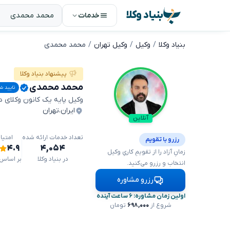
بنیاد وکلا
خدمات
بنیاد وکلا
وکیل
وکیل تهران
محمد محمدی
پیشنهاد بنیاد وکلا
محمد محمدی
تایید ش
وکیل پایه یک کانون وکلای 
ایران
،
تهران
آنلاین
تعداد خدمات ارائه شده
امتیا
رزرو با تقویم
۴.۹
۴,۰۵۴
زمانِ آزاد را از تقویمِ کاریِ وکیل
در بنیاد وکلا
بر اساس ۸۷۲ دیدگا
انتخاب و رزرو می‌کنید.
رزرو مشاوره
اولین زمان مشاوره: ۶ ساعت آینده
شروع از
۶۹۸,۰۰۰
تومان