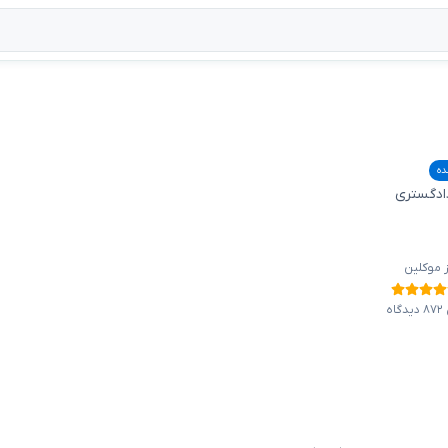
ده
دادگستری
ز موکلین
ه