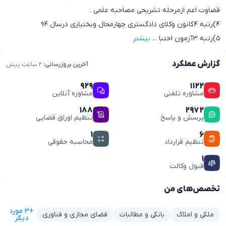
قضاوت اعم ازمرحله تشریحی مصاحبه علمی .
۴)رتبه ۴کانون وکلای دادگستری چهارمحال وبختیاری درسال ۹۴
۵)رتبه ۳آزمون اختبا
...
بیشتر
گزارش عملکرد
آخرین بروزرسانی:
۲ ساعت پیش
۹۲۹
۱۱۲۲
مشاوره تلفنی
مشاوره آنلاین
۱۸۸
۲۹۷۲
پرسش و پاسخ
تنظیم اوراق قضایی
۱
۶
تنظیم قرارداد
محاسبه حقوقی
۱
قبول وکالت
تخصص‌های من
+۳ مورد
ملکی و املاک
بانکی و مطالبات
فضای مجازی و فناوری
دیگر